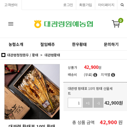
고객센터
로그인
회원가입
마이페이지
0
농협소개
절임배추
한우황태
문의하기
대관령청정한우 / 황태
대관령황태
42,900
상품가
원
배송비
(무료)
지역별
대관령 황태포 10미 황태 선물세
트
42,900
원
+1
-1
42,900
원
총 상품 금액
대관령 황태포 10미 황태