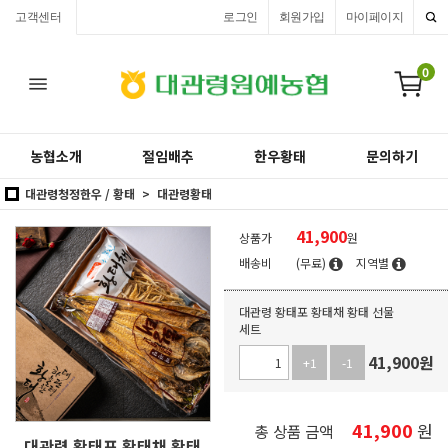
고객센터
로그인
회원가입
마이페이지
0
농협소개
절임배추
한우황태
문의하기
대관령청정한우 / 황태
대관령황태
41,900
상품가
원
배송비
(무료)
지역별
대관령 황태포 황태채 황태 선물
세트
41,900
원
+1
-1
41,900
원
총 상품 금액
대관령 황태포 황태채 황태