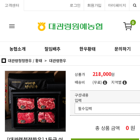
고객센터
로그인
회원가입
마이페이지
0
농협소개
절임배추
한우황태
문의하기
대관령청정한우 / 황태
대관령한우
218,000
상품가
원
배송비
(무료)
지역별
구성내용
입력
0
원
총 상품 금액
[대관령청정한우] 1등급 이