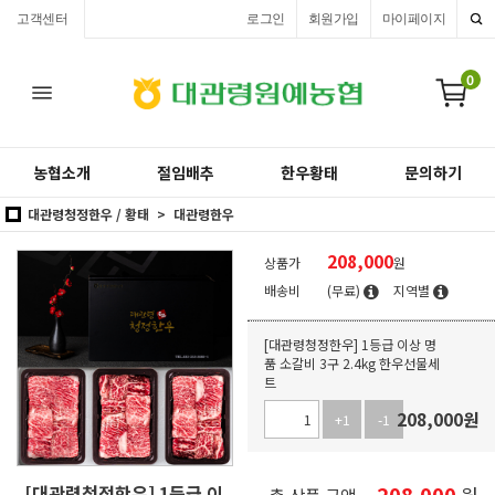
고객센터
로그인
회원가입
마이페이지
0
농협소개
절임배추
한우황태
문의하기
대관령청정한우 / 황태
대관령한우
208,000
상품가
원
배송비
(무료)
지역별
[대관령청정한우] 1등급 이상 명
품 소갈비 3구 2.4kg 한우선물세
트
208,000
원
+1
-1
[대관령청정한우] 1등급 이
208,000
원