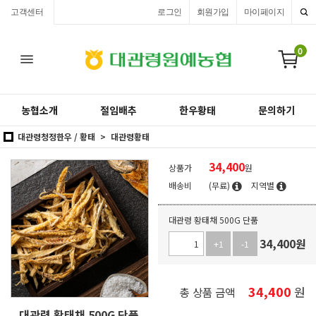
고객센터
로그인
회원가입
마이페이지
0
농협소개
절임배추
한우황태
문의하기
대관령청정한우 / 황태
대관령황태
34,400
상품가
원
배송비
(무료)
지역별
대관령 황태채 500G 단품
34,400
원
+1
-1
34,400
원
총 상품 금액
대관령 황태채 500G 단품