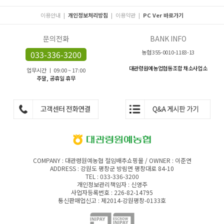
이용안내
|
개인정보처리방침
|
이용약관
|
PC Ver 바로가기
문의전화
BANK INFO
농협 355-0010-1183-13
033-336-3200
대관령원예농업협동조합 채소사업소
업무시간 ㅣ 09:00 ~ 17:00
주말, 공휴일 휴무
COMPANY : 대관령원예농협 절임배추쇼핑몰 / OWNER : 이준연
ADDRESS : 강원도 평창군 방림면 평창대로 84-10
TEL : 033-336-3200
개인정보관리책임자 : 신영주
사업자등록번호 : 226-82-14795
통신판매업신고 : 제2014-강원평창-0133호