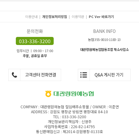
이용안내
|
개인정보처리방침
|
이용약관
|
PC Ver 바로가기
문의전화
BANK INFO
농협 355-0010-1183-13
033-336-3200
대관령원예농업협동조합 채소사업소
업무시간 ㅣ 09:00 ~ 17:00
주말, 공휴일 휴무
COMPANY : 대관령원예농협 절임배추쇼핑몰 / OWNER : 이준연
ADDRESS : 강원도 평창군 방림면 평창대로 84-10
TEL : 033-336-3200
개인정보관리책임자 : 신영주
사업자등록번호 : 226-82-14795
통신판매업신고 : 제2014-강원평창-0133호