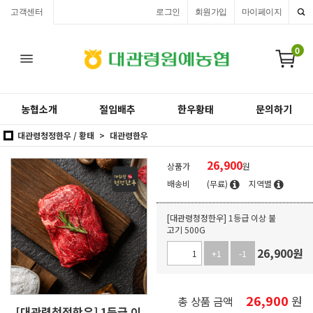
고객센터
로그인
회원가입
마이페이지
0
농협소개
절임배추
한우황태
문의하기
대관령청정한우 / 황태
대관령한우
26,900
상품가
원
배송비
(무료)
지역별
[대관령청정한우] 1등급 이상 불
고기 500G
26,900
원
+1
-1
26,900
원
총 상품 금액
[대관령청정한우] 1등급 이