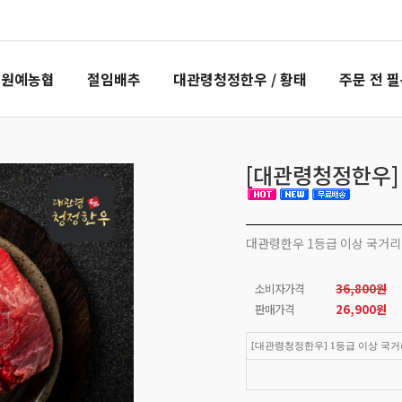
령원예농협
절임배추
대관령청정한우 / 황태
주문 전 
[대관령청정한우] 
대관령한우 1등급 이상 국거리 
소비자가격
36,800원
판매가격
26,900
원
[대관령청정한우] 1등급 이상 국거리