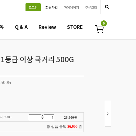
로그인
회원가입
마이페이지
주문조회
0
필독
Q & A
Review
STORE
1등급 이상 국거리 500G
500G
 500G
26,900
원
총 상품 금액
26,900
원