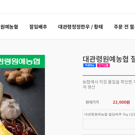
령원예농협
절임배추
대관령청정한우 / 황태
주문 전 
대관령원예농협 절임
농협에서 직접 품질을 확인한 계
쳐 생산
판매가격
22,000
원
대관령원예농협 절임배추 5kg (강