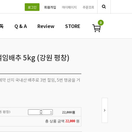
로그인
회원가입
마이페이지
주문조회
0
필독
Q & A
Review
STORE
배추 5kg (강원 평창)
약 산지 국내산 배추로 3번 절임, 5번 헹굼을 거
원 평창)
22,000
원
총 상품 금액
22,000
원