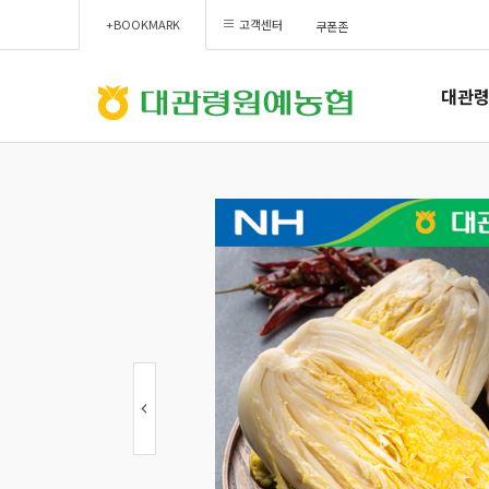
+BOOKMARK
고객센터
쿠폰존
대관