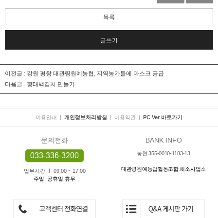
목록
글쓰기
이전글 :
강원 평창 대관령원예농협, 지역농가들에 마스크 공급
다음글 :
황태백김치 만들기
이용안내
|
개인정보처리방침
|
이용약관
|
PC Ver 바로가기
문의전화
BANK INFO
농협 355-0010-1183-13
033-336-3200
대관령원예농업협동조합 채소사업소
업무시간 ㅣ 09:00 ~ 17:00
주말, 공휴일 휴무