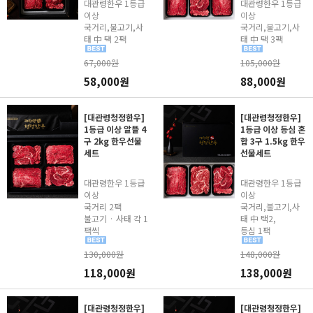
대관령한우 1등급
대관령한우 1등급
이상
이상
국거리,불고기,사
국거리,불고기,사
태 中 택 2팩
태 中 택 3팩
67,000원
105,000원
58,000원
88,000원
[대관령청정한우]
[대관령청정한우]
1등급 이상 알뜰 4
1등급 이상 등심 혼
구 2kg 한우선물
합 3구 1.5kg 한우
세트
선물세트
대관령한우 1등급
대관령한우 1등급
이상
이상
국거리 2팩
국거리,불고기,사
불고기 · 사태 각 1
태 中 택2,
팩씩
등심 1팩
130,000원
148,000원
118,000원
138,000원
[대관령청정한우]
[대관령청정한우]