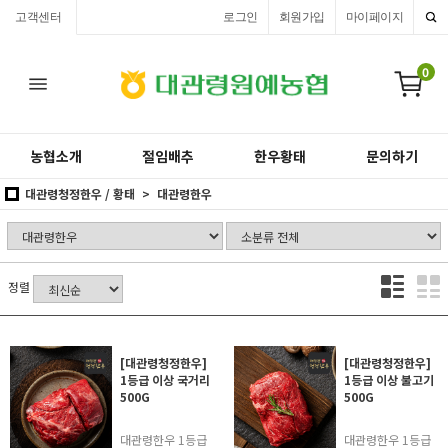
고객센터
로그인
회원가입
마이페이지
0
농협소개
절임배추
한우황태
문의하기
대관령청정한우 / 황태
대관령한우
정렬
[대관령청정한우]
[대관령청정한우]
1등급 이상 국거리
1등급 이상 불고기
500G
500G
대관령한우 1등급
대관령한우 1등급