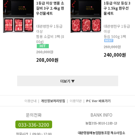
1등급 이상 명품 소
1등급 이상 등심 3
갈비 3구 2.4kg 한
구 1.5kg 한우선
우선물세트
물세트
대관령한우 1등급
대관령한우 1등급
이상
이상
찜용 소갈비 3팩 (8
등심 500g 3팩
00g)
260,000원
260,000원
240,000원
208,000원
더보기 ▼
이용안내
|
개인정보처리방침
|
이용약관
|
PC Ver 바로가기
문의전화
BANK INFO
농협 355-0010-1183-13
033-336-3200
대관령원예농업협동조합 채소사업소
업무시간 ㅣ 09:00 ~ 17:00